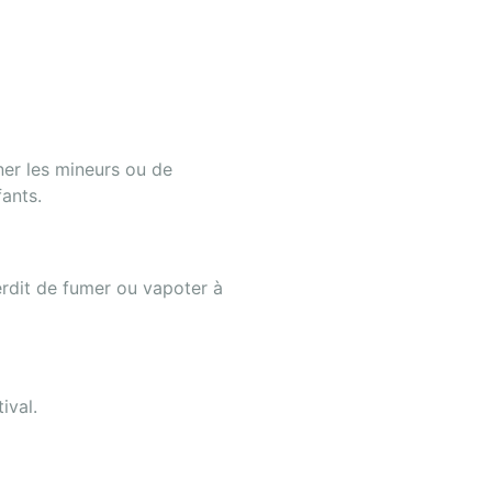
ner les mineurs ou de
fants.
terdit de fumer ou vapoter à
ival.