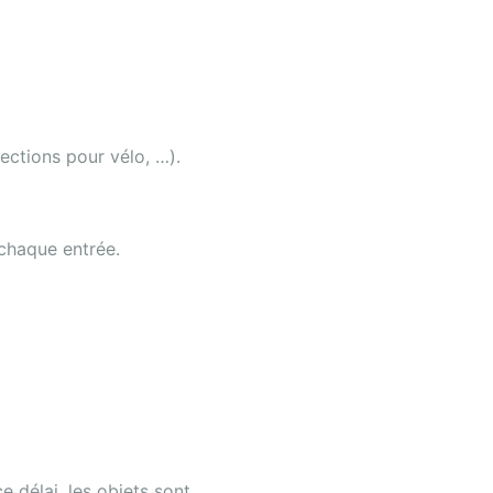
ections pour vélo, …).
 chaque entrée.
ce délai, les objets sont