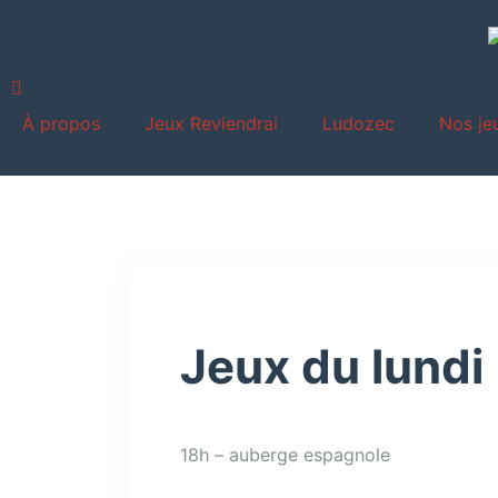
À propos
Jeux Reviendrai
Ludozec
Nos je
Jeux du lundi
18h – auberge espagnole