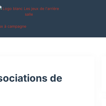
ux à campagne
ociations de