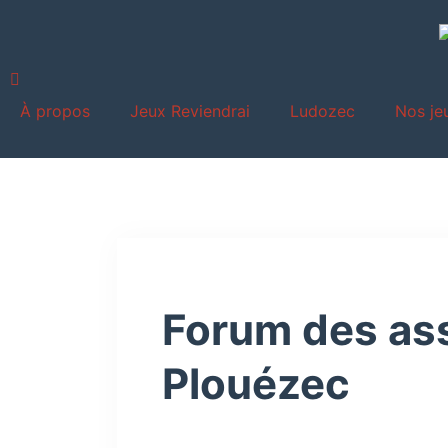
À propos
Jeux Reviendrai
Ludozec
Nos je
Forum des ass
Plouézec